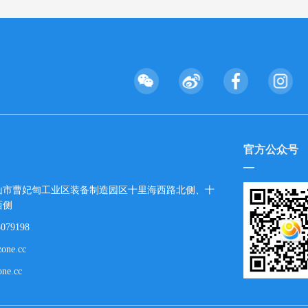
官方公众号
—
山市曹妃甸工业区装备制造园区十里海西路北侧、十
西侧
5079198
one.cc
ne.cc