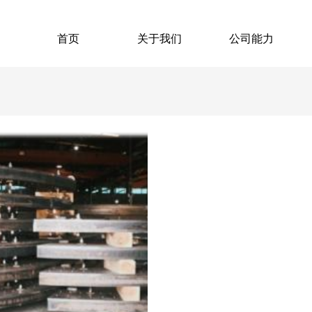
首页
关于我们
公司能力
首页
关于我们
公司能力